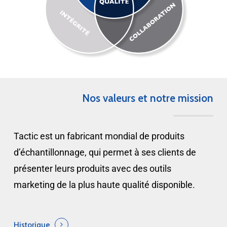
À propos de nous
Carrières
Historique
Réalisations
Emplacements
Opportunités d'emploi
Nos valeurs et notre mission
Services
Équipe
Postulez maintenant
Portail client
Tactic est un fabricant mondial de produits
Contact
d’échantillonnage, qui permet à ses clients de
présenter leurs produits avec des outils
marketing de la plus haute qualité disponible.
Pour nous joindre
2050 127
rue
e
Historique